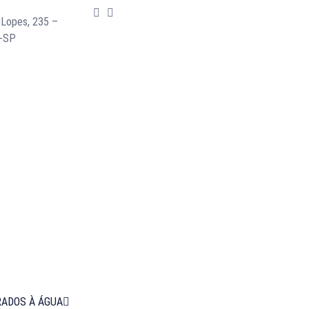
 Lopes, 235 –
s-SP
RADOS À ÁGUA